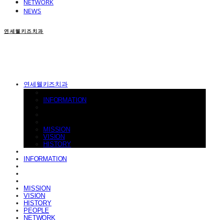
NETWORK
NEWS
연세웰키즈치과
연세웰키즈치과
INFORMATION
MISSION
VISION
HISTORY
INFORMATION
MISSION
VISION
HISTORY
PEOPLE
NETWORK