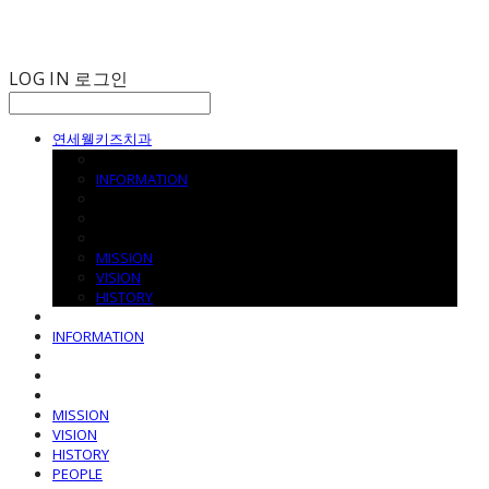
LOG IN
로그인
연세웰키즈치과
INFORMATION
MISSION
VISION
HISTORY
INFORMATION
MISSION
VISION
HISTORY
PEOPLE