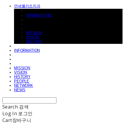
연세웰키즈치과
INFORMATION
MISSION
VISION
HISTORY
INFORMATION
MISSION
VISION
HISTORY
PEOPLE
NETWORK
NEWS
Search
검색
Log In
로그인
Cart
장바구니